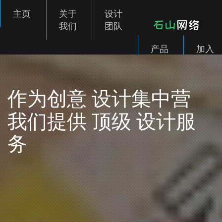
主页
关于
设计
我们
团队
产品
加入
展示
会员
设计
登录
设计集中营
作为创意
师预
约
顶级
我们提供
设计服
务