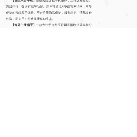
【花生米云手机】
提供云端虚拟手机服务，支持远程操控、
游戏运行、数据存储等功能。用户可通过APP或官网访问，享受
便捷的云端应用体验。平台注重隐私保护，服务稳定，适配多种
终端，助力用户打造健康移动生态。
【海外主播猎手】
一款专注于海外互联网直播数据采集和分
析的综合服务系统软件，操作简单，界面简洁。
【裂变王】
一款全方位的视频剪辑软件，可对视频文件进行
各种剪辑操作，包括格式、码率等转换，音频、视频分离和合
成，多视频文件合成及场景变换等，为用户提供方便快捷的视频
剪辑服务，提升用户使用体验
【拍照识图助手】
一款可以对图片进行识别的软件，识别对
象包括三大类，其一是包括花草植物、美食、通用物品等的图像
识别，第二类是包括文字识别、拍照翻译等的文字相关识图，第
三是包含银行卡识别等的其他识别类型。
【你我相机】
一款集拍摄、修图等多功能于一身的超甜系相
机APP。
【快捷扫描王】
一款支持全能扫描、智能扫描，集图片转文
字、文字识别、文件扫描、文字扫描、图片转excel、图片转
word、图片转txt、图片转文档、文档扫描、表格扫描等扫描功
能于一体，是图片转文字、图片转表格Excel的全能扫描王办公
软件。
【人人免费小说】
全场永久免费的小说阅读软件，你的免费
追书神器。百万本小说没事看一看，总有你想要看的正版精品图